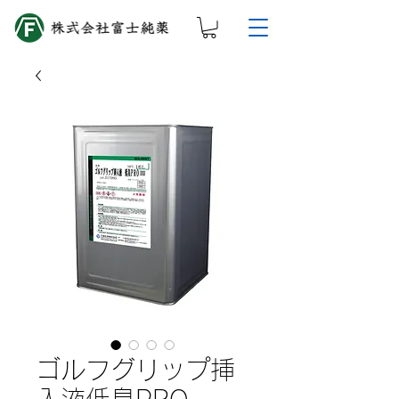
ゴルフグリップ挿
入液低臭PRO