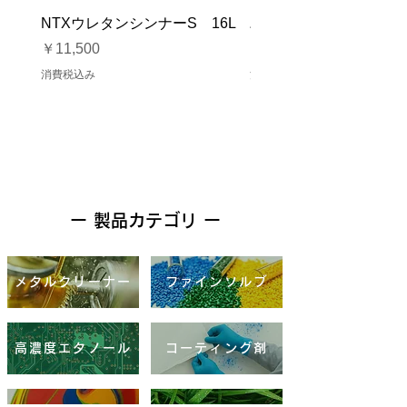
NTXウレタンシンナーS 16L
バイオマスソルブCB 1
価格
価格
￥11,500
￥23,500
消費税込み
消費税込み
ー 製品カテゴリ ー
メタルクリーナー
ファインソルブ
高濃度エタノール
コーティング剤