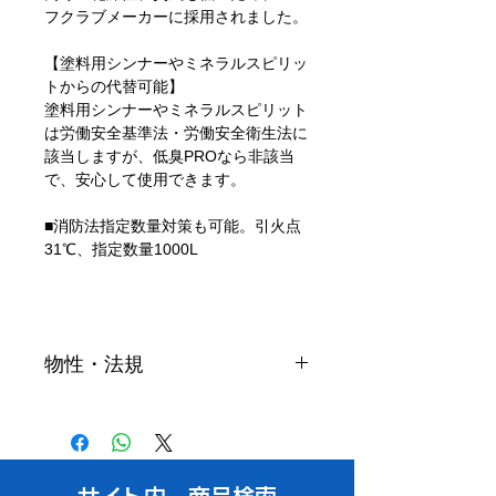
フクラブメーカーに採用されました。
【塗料用シンナーやミネラルスピリッ
トからの代替可能】
塗料用シンナーやミネラルスピリット
は労働安全基準法・労働安全衛生法に
該当しますが、低臭PROなら非該当
で、安心して使用できます。
■消防法指定数量対策も可能。引火点
31℃、指定数量1000L
物性・法規
比重(20/4℃)
0.795
沸点（℃）
145-180
消防法
第四類第
二石油類 非水溶性