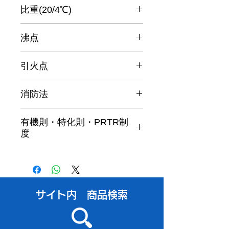
比重(20/4℃)
0.870
沸点
75～100.9℃
引火点
-4℃
消防法
第四類第一石油類非水溶性
有機則・特化則・PRTR制
度
非該当
​サイト内 商品検索