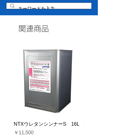
関連商品
NTXウレタンシンナーS 16L
バイオマスソルブCB 1
価格
価格
￥11,500
￥23,500