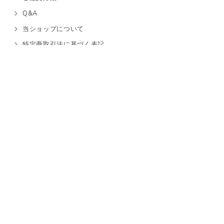
Q&A
当ショップについて
特定商取引法に基づく表記
コーポレートサイト
会社概要
採用情報
プライバシーポリシー
コラム
お問い合わせ
SDS
IPA
速乾シリコンオフ
© All Rights Reserved. 株式会社富士純薬