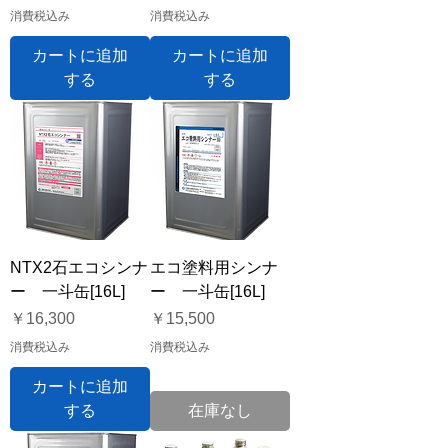
消費税込み
消費税込み
カートに追加
カートに追加
する
する
NTX2石エコシンナ
エコ塗料用シンナ
ー 一斗缶[16L]
ー 一斗缶[16L]
価格
価格
￥16,300
￥15,500
消費税込み
消費税込み
カートに追加
する
在庫なし