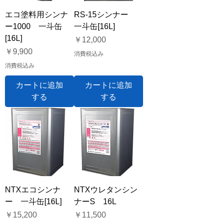
エコ塗料用シンナ
RS-15シンナー
ー1000 一斗缶
一斗缶[16L]
[16L]
価格
￥12,000
価格
￥9,900
消費税込み
消費税込み
カートに追加
カートに追加
する
する
NTXエコシンナ
NTXウレタンシン
ー 一斗缶[16L]
ナーS 16L
価格
価格
￥15,200
￥11,500