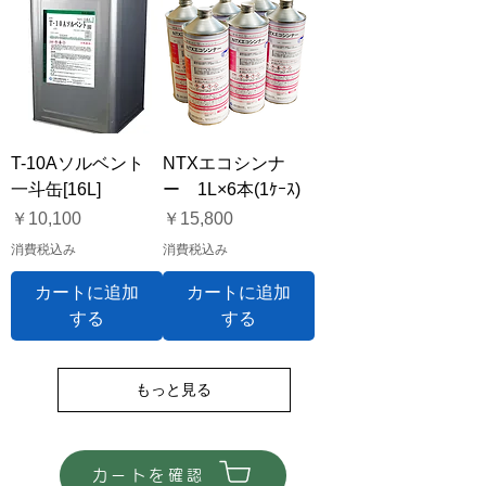
T-10Aソルベント
NTXエコシンナ
一斗缶[16L]
ー 1L×6本(1ｹｰｽ)
価格
価格
￥10,100
￥15,800
消費税込み
消費税込み
カートに追加
カートに追加
する
する
もっと見る
カートを確認