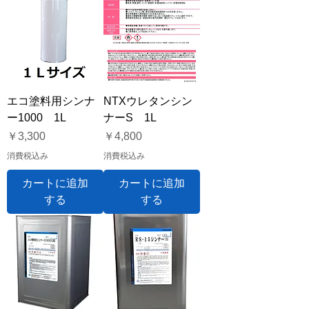
エコ塗料用シンナ
NTXウレタンシン
ー1000 1L
ナーS 1L
価格
価格
￥3,300
￥4,800
消費税込み
消費税込み
カートに追加
カートに追加
する
する