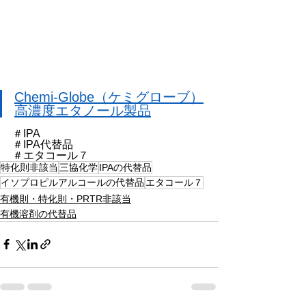
Chemi-Globe（ケミグローブ）
高濃度エタノール製品
＃IPA
＃IPA代替品
＃エタコール７
特化則非該当
三協化学
IPAの代替品
イソプロピルアルコールの代替品
エタコール７
有機則・特化則・PRTR非該当
有機溶剤の代替品