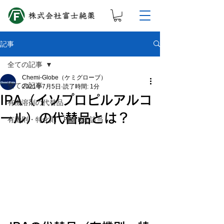
記事
全ての記事
Chemi-Globe（ケミグローブ）
全ての記事
2021年7月5日
読了時間: 1分
IPA（イソプロピルアルコ
有機溶剤の代替品
ール）の代替品とは？
有機則・特化則・PRTR非該当