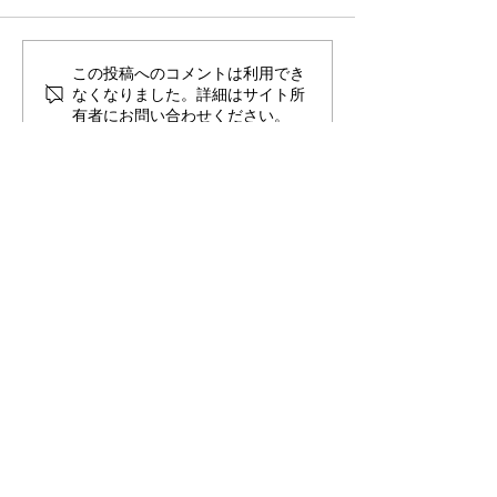
トルエンの代替品とは？
アセトンの代替
この投稿へのコメントは利用でき
なくなりました。詳細はサイト所
有者にお問い合わせください。
ショップ
メタルクリーナー
ファインソルブ
高濃度エタノール
コーティング剤
各種シンナー
各種環境対応品