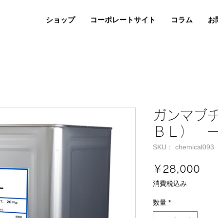
ショップ
コーポレートサイト
コラム
お
ガンマブ
ＢＬ） 一斗
SKU： chemical093
価
￥28,000
格
消費税込み
数量
*