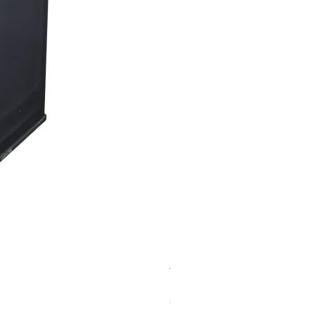
バイオマスソルブCB 18kg
価格
￥23,500
消費税込み