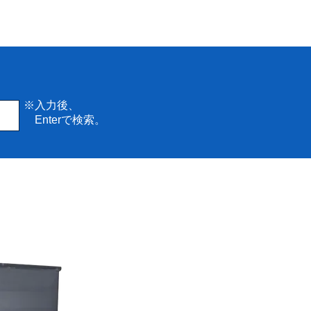
※入力後、
Enterで検索。