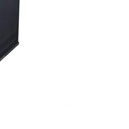
バイオマスソルブCB 18kg
価格
￥23,500
消費税込み