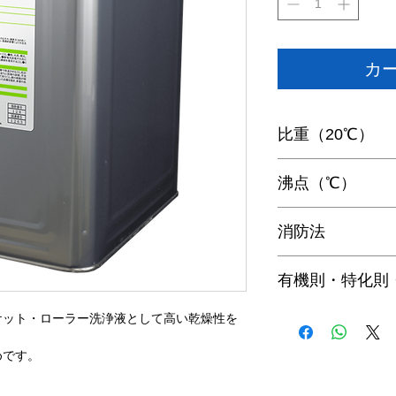
カ
比重（20℃）
0.775
沸点（℃）
78～101
消防法
四類第1石油類非水
有機則・特化則・
非該当
ケット・ローラー洗浄液として高い乾燥性を
めです。