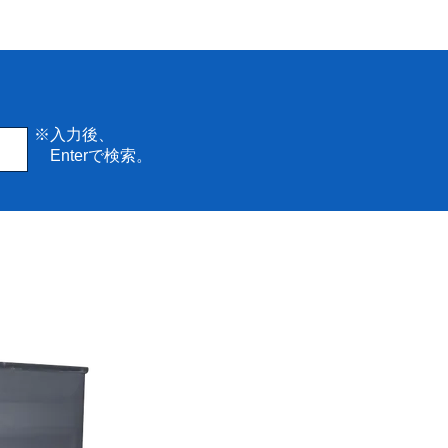
※入力後、
Enterで検索。