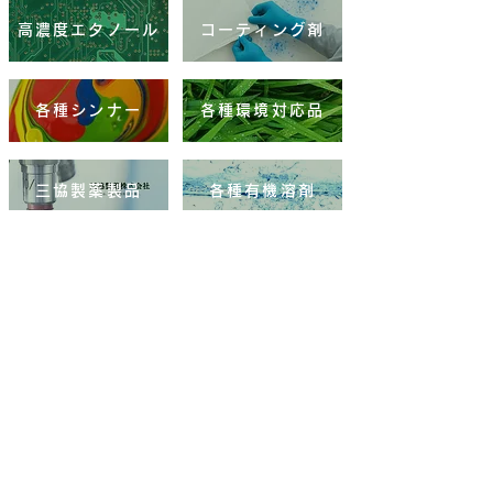
高濃度エタノール
コーティング剤
各種シンナー
各種環境対応品
三協製薬製品
各種有機溶剤
ショップ
メタルクリーナー
ファインソルブ