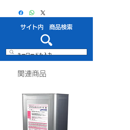
メーカーHPにて採用実績が確認でき
ル類
ます。
有機則・特化則・ＰＲＴＲ
非該当
【実績➀】アロマディフューザー用エ
タノール
​サイト内 商品検索
https://www.sankyo-
chem.com/products/performance/1-
5/?lang=ja
【実績➁】水道管の表面拭き取り洗浄
https://www.sankyo-
chem.com/products/performance/000
1-3/?lang=ja
関連商品