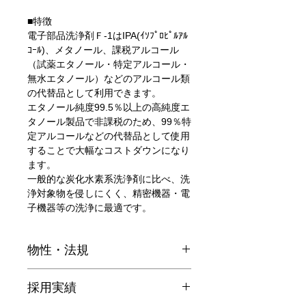
■特徴
電子部品洗浄剤Ｆ-1はIPA(ｲｿﾌﾟﾛﾋﾟﾙｱﾙ
ｺｰﾙ)、メタノール、課税アルコール
（試薬エタノール・特定アルコール・
無水エタノール）などのアルコール類
の代替品として利用できます。
エタノール純度99.5％以上の高純度エ
タノール製品で非課税のため、99％特
定アルコールなどの代替品として使用
することで大幅なコストダウンになり
ます。
一般的な炭化水素系洗浄剤に比べ、洗
浄対象物を侵しにくく、精密機器・電
子機器等の洗浄に最適です。
物性・法規
比重（20℃）
0.79
採用実績
沸点（℃）
78.3
消防法
第四類アルコー