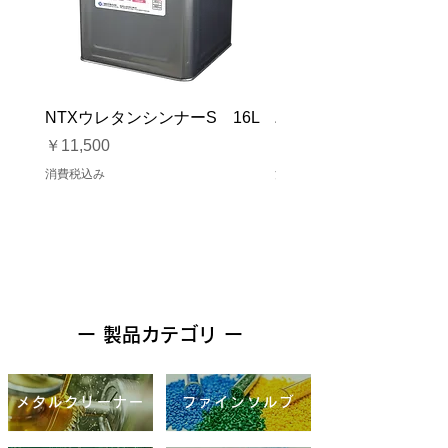
NTXウレタンシンナーS 16L
バイオマスソルブCB 1
価格
価格
￥11,500
￥23,500
消費税込み
消費税込み
ー 製品カテゴリ ー
メタルクリーナー
ファインソルブ