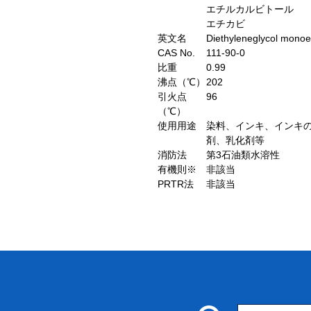
エチルカルビトール
エチカビ
英文名
Diethyleneglycol monoet
CAS No.
111-90-0
比重
0.99
沸点（℃）
202
引火点
96
（℃）
使用用途
染料、インキ、インキ
剤、乳化剤等
消防法
第3石油類水溶性
有機則※
非該当
PRTR法
非該当