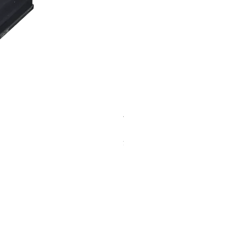
バイオマスソルブCB 18kg
価格
￥23,500
消費税込み