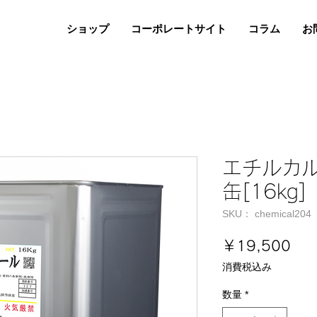
ショップ
コーポレートサイト
コラム
お
エチルカ
缶[16kg]
SKU： chemical204
価
￥19,500
格
消費税込み
数量
*