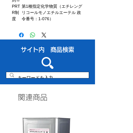
PRT
第1種指定化学物質（エチレング
R制
リコールモノエチルエーテル 政
度
令番号：1-076）
​サイト内 商品検索
関連商品