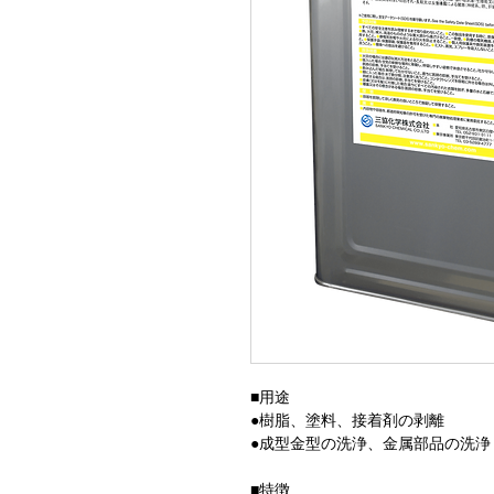
■用途
●樹脂、塗料、接着剤の剥離
●成型金型の洗浄、金属部品の洗浄
■特徴