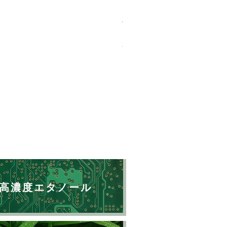
バイオマスソルブCB 18kg
価格
￥23,500
消費税込み
高濃度エタノール