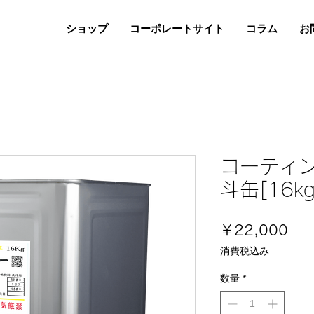
ショップ
コーポレートサイト
コラム
お
コーティ
斗缶[16kg
価
￥22,000
格
消費税込み
数量
*