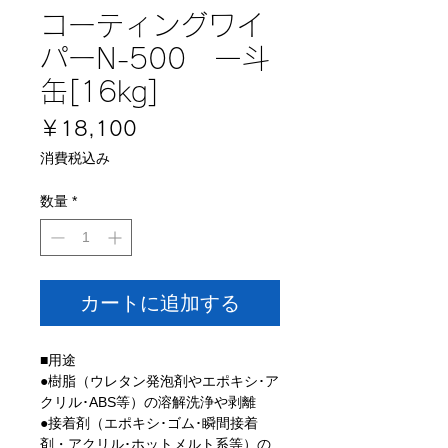
コーティングワイ
パーN-500 一斗
缶[16kg]
価
￥18,100
格
消費税込み
数量
*
カートに追加する
■用途
●樹脂（ウレタン発泡剤やエポキシ･ア
クリル･ABS等）の溶解洗浄や剥離
●接着剤（エポキシ･ゴム･瞬間接着
剤・アクリル･ホットメルト系等）の