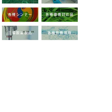
各種シンナー
各種環境対応品
三協製薬製品
各種有機溶剤
ショップ
メタルクリーナー
ファインソルブ
高濃度エタノール
コーティング剤