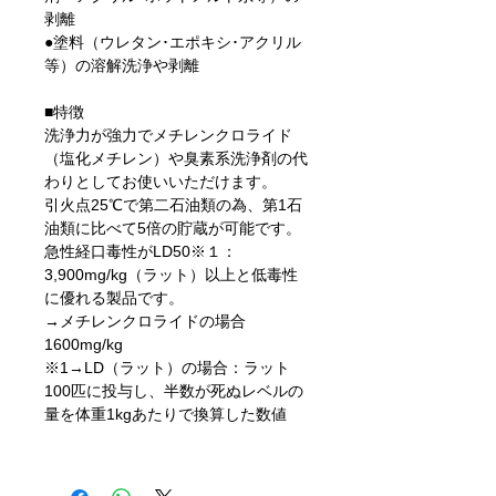
剥離
●塗料（ウレタン･エポキシ･アクリル
等）の溶解洗浄や剥離
■特徴
洗浄力が強力でメチレンクロライド
（塩化メチレン）や臭素系洗浄剤の代
わりとしてお使いいただけます。
引火点25℃で第二石油類の為、第1石
油類に比べて5倍の貯蔵が可能です。
急性経口毒性がLD50※１：
3,900mg/kg（ラット）以上と低毒性
に優れる製品です。
→メチレンクロライドの場合
1600mg/kg
※1→LD（ラット）の場合：ラット
100匹に投与し、半数が死ぬレベルの
量を体重1kgあたりで換算した数値