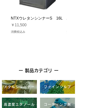
NTXウレタンシンナーS 16L
バイオマスソルブCB 1
価格
価格
￥11,500
￥23,500
消費税込み
消費税込み
ー 製品カテゴリ ー
メタルクリーナー
ファインソルブ
高濃度エタノール
コーティング剤