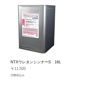
NTXウレタンシンナーS 16L
バイオマスソルブCB 1
価格
価格
￥11,500
￥23,500
消費税込み
消費税込み