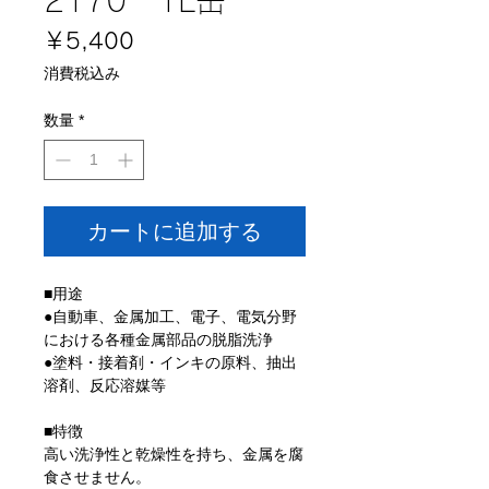
価
￥5,400
格
消費税込み
数量
*
カートに追加する
■用途
●自動車、金属加工、電子、電気分野
における各種金属部品の脱脂洗浄
●塗料・接着剤・インキの原料、抽出
溶剤、反応溶媒等
■特徴
高い洗浄性と乾燥性を持ち、金属を腐
食させません。