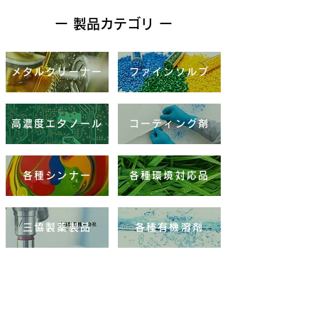
ー 製品カテゴリ ー
メタルクリーナー
ファインソルブ
高濃度エタノール
コーティング剤
各種シンナー
各種環境対応品
三協製薬製品
各種有機溶剤