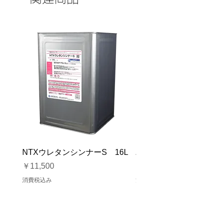
NTXウレタンシンナーS 16L
バイオマスソルブCB 1
価格
価格
￥11,500
￥23,500
消費税込み
消費税込み