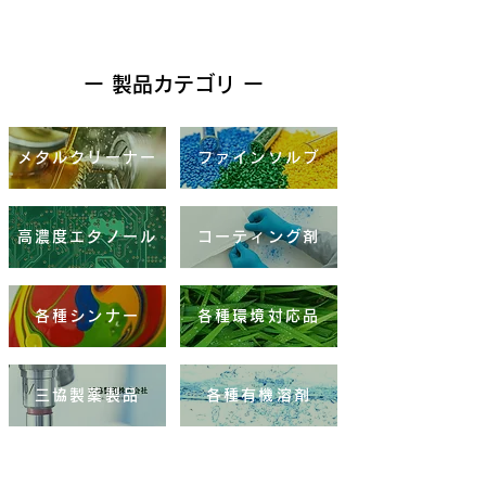
ー 製品カテゴリ ー
メタルクリーナー
ファインソルブ
高濃度エタノール
コーティング剤
各種シンナー
各種環境対応品
三協製薬製品
各種有機溶剤