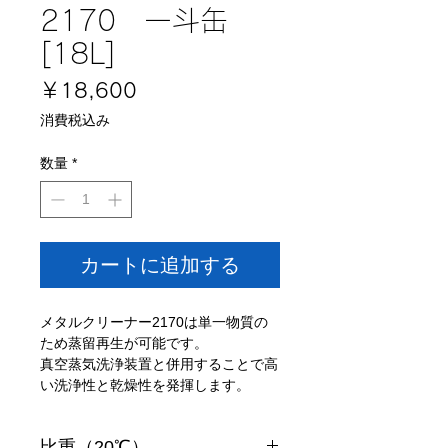
2170 一斗缶
[18L]
価
￥18,600
格
消費税込み
数量
*
カートに追加する
メタルクリーナー2170は単一物質の
ため蒸留再生が可能です。
真空蒸気洗浄装置と併用することで高
い洗浄性と乾燥性を発揮します。
比重（20℃）