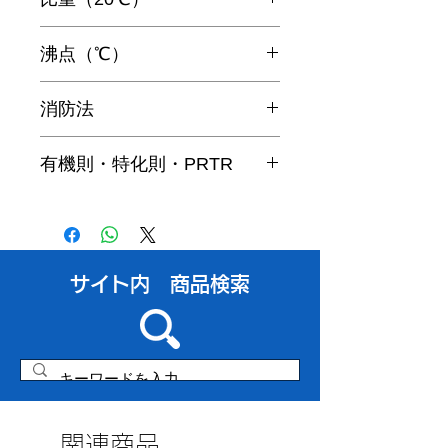
0.73
沸点（℃）
53
消防法
四類第2石油類非水溶性
有機則・特化則・PRTR
非該当
​サイト内 商品検索
関連商品