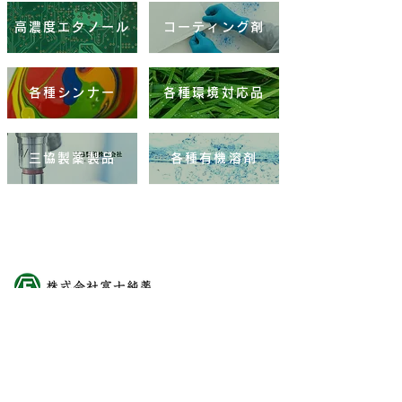
高濃度エタノール
コーティング剤
各種シンナー
各種環境対応品
三協製薬製品
各種有機溶剤
ショップ
メタルクリーナー
ファインソルブ