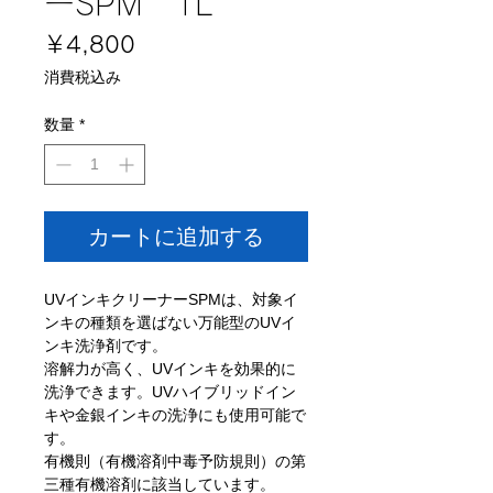
ーSPM 1L
価
￥4,800
格
消費税込み
数量
*
カートに追加する
UVインキクリーナーSPMは、対象イ
ンキの種類を選ばない万能型のUVイ
ンキ洗浄剤です。
溶解力が高く、UVインキを効果的に
洗浄できます。UVハイブリッドイン
キや金銀インキの洗浄にも使用可能で
す。
有機則（有機溶剤中毒予防規則）の第
三種有機溶剤に該当しています。