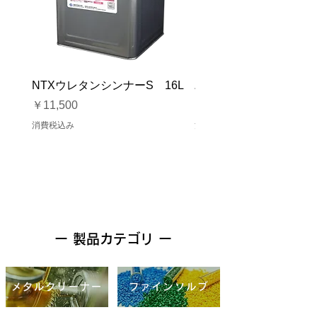
NTXウレタンシンナーS 16L
バイオマスソルブCB 1
価格
価格
￥11,500
￥23,500
消費税込み
消費税込み
ー 製品カテゴリ ー
メタルクリーナー
ファインソルブ