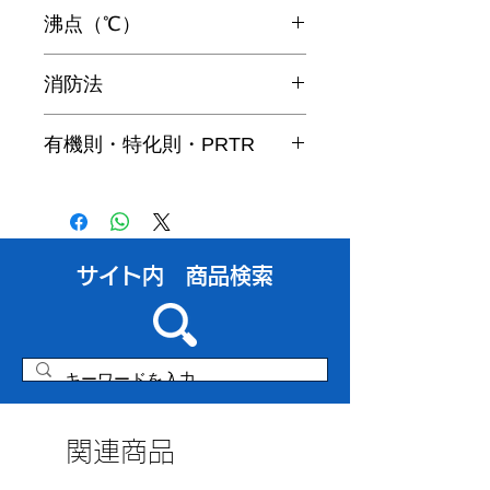
0.77
沸点（℃）
150～180
消防法
四類第2石油類非水溶性
有機則・特化則・PRTR
非該当
​サイト内 商品検索
関連商品