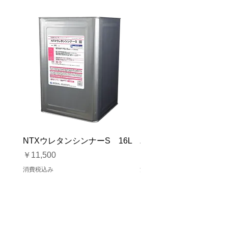
NTXウレタンシンナーS 16L
バイオマスソルブCB 1
価格
価格
￥11,500
￥23,500
消費税込み
消費税込み