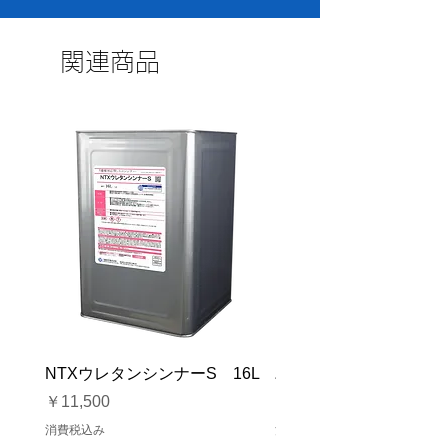
関連商品
NTXウレタンシンナーS 16L
バイオマスソルブCB 1
価格
価格
￥11,500
￥23,500
消費税込み
消費税込み