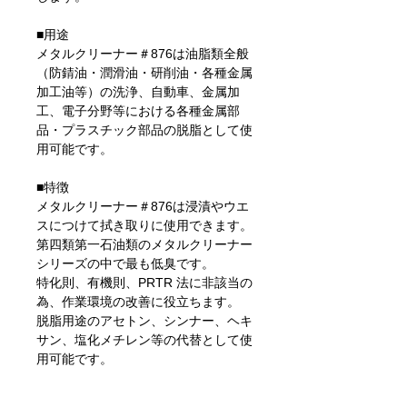
■用途
メタルクリーナー＃876は油脂類全般
（防錆油・潤滑油・研削油・各種金属
加工油等）の洗浄、自動車、金属加
工、電子分野等における各種金属部
品・プラスチック部品の脱脂として使
用可能です。
■特徴
メタルクリーナー＃876は浸漬やウエ
スにつけて拭き取りに使用できます。
第四類第一石油類のメタルクリーナー
シリーズの中で最も低臭です。
特化則、有機則、PRTR 法に非該当の
為、作業環境の改善に役立ちます。
脱脂用途のアセトン、シンナー、ヘキ
サン、塩化メチレン等の代替として使
用可能です。