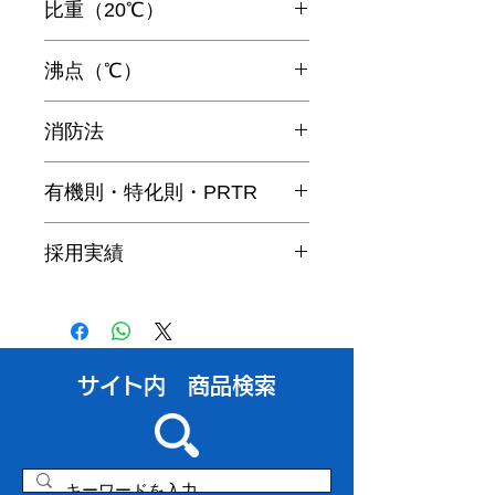
比重（20℃）
0.707
沸点（℃）
60～100
消防法
四類第1石油類非水溶性
有機則・特化則・PRTR
非該当
採用実績
メーカーHPにて採用実績が確認でき
ます。
【実績】塗装前の脱脂洗浄
https://www.sankyo-
​サイト内 商品検索
chem.com/products/performance/000
1-2/?lang=ja