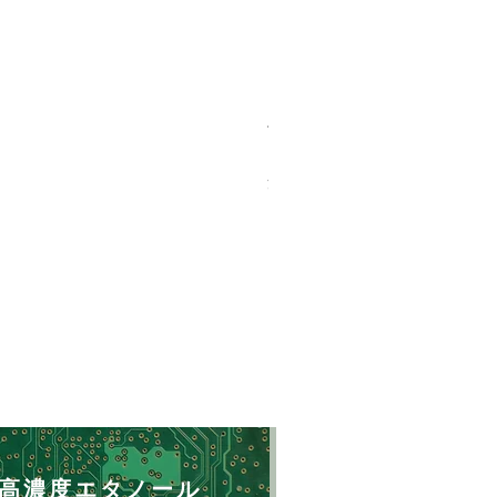
バイオマスソルブCB 18kg
価格
￥23,500
消費税込み
高濃度エタノール