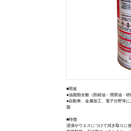
■用途
●油脂類全般（防錆油・潤滑油・研
●自動車、金属加工、電子分野等
脂
■特徴
浸漬やウエスにつけて拭き取りに