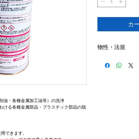
カ
物性・法規
比重（20℃）
0.
沸点（℃）
60
消防法
第一石
有機則・特化則・PR
削油・各種金属加工油等）の洗浄
における各種金属部品・プラスチック部品の脱
使用できます。