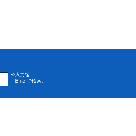
※入力後、
Enterで検索。