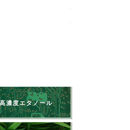
バイオマスソルブCB 18kg
価格
￥23,500
消費税込み
高濃度エタノール